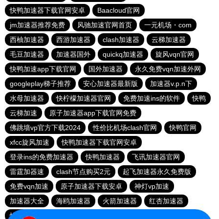
快鸭加速器下载官网安卓
Baacloud官网
jm加速器推荐免费
风驰加速官网首页
一元机场・com
西柚加速器
西游加速器
clash加速器
云梯加速器
毛豆加速器
加速器国外
quickq加速器
旋风vqn官网
快鸭加速app下载官网
国外加速器
永久免费vqn加速外网
googleplay梯子推荐
安心加速器最新版
加速器v.p.n下
水母加速器
快柠檬加速器官网
免费加速ins的软件
快鸭
云梯加速
原子加速器app下载官网免费
佛跳墙vp官方下载2024
性价比机场clash官网
快鸭官网
xfcc旋风加速
快鸭加速器下载官网安卓
登录ins的免费加速器
快鸭加速器
飞讯加速器官网
雷霆加器速
clash节点购买2元
起飞加速器永久免费版
免费vqn加速
原子加速器下载安卓
神灯vp加速
加速器大全
海鸥加速器
火箭加速器
红杏加速器
快鸭加速器app下载免费
快鸭加速器下载官网安卓