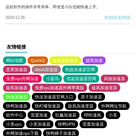
这款软件的操作非常简单，即使是小白也能快速上手。
2024-12-26
支持
[0]
反对
[0]
友情链接
网站地图
QuickQ
旋风加速度器
旋风加速
坚果加速器
tiktok加速器
狗急加速器官网
免费vqn外网加速
小蓝鸟
优途加速器官网
风驰加速器
旋风加速器
免费vps加速器外网苹果版
旋风加速度器
快连加速器
快连加速器官网入口
原子加速器
快鸭加速器
快柠檬加速器
旋风加速度器
外网网址导航
软件中心
雷霆加速
狂飙加速器
哔咔漫画
小美
小美vpn
小美加速器
快鸭VPN
雷轰加速器
外网加速npv下载
快鸭梯子加速器