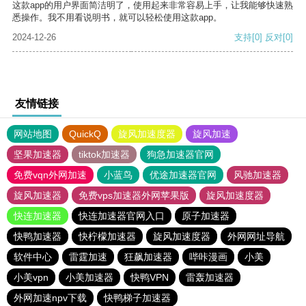
这款app的用户界面简洁明了，使用起来非常容易上手，让我能够快速熟
悉操作。我不用看说明书，就可以轻松使用这款app。
2024-12-26
支持
[0]
反对
[0]
友情链接
网站地图
QuickQ
旋风加速度器
旋风加速
坚果加速器
tiktok加速器
狗急加速器官网
免费vqn外网加速
小蓝鸟
优途加速器官网
风驰加速器
旋风加速器
免费vps加速器外网苹果版
旋风加速度器
快连加速器
快连加速器官网入口
原子加速器
快鸭加速器
快柠檬加速器
旋风加速度器
外网网址导航
软件中心
雷霆加速
狂飙加速器
哔咔漫画
小美
小美vpn
小美加速器
快鸭VPN
雷轰加速器
外网加速npv下载
快鸭梯子加速器