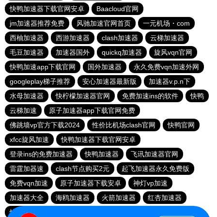
快鸭加速器下载官网安卓
Baacloud官网
jm加速器推荐免费
风驰加速官网首页
一元机场・com
西柚加速器
西游加速器
clash加速器
云梯加速器
毛豆加速器
加速器国外
quickq加速器
旋风vqn官网
快鸭加速app下载官网
国外加速器
永久免费vqn加速外网
googleplay梯子推荐
安心加速器最新版
加速器v.p.n下
水母加速器
快柠檬加速器官网
免费加速ins的软件
快鸭
云梯加速
原子加速器app下载官网免费
佛跳墙vp官方下载2024
性价比机场clash官网
快鸭官网
xfcc旋风加速
快鸭加速器下载官网安卓
登录ins的免费加速器
快鸭加速器
飞讯加速器官网
雷霆加器速
clash节点购买2元
起飞加速器永久免费版
免费vqn加速
原子加速器下载安卓
神灯vp加速
加速器大全
海鸥加速器
火箭加速器
红杏加速器
快鸭加速器app下载免费
快鸭加速器下载官网安卓