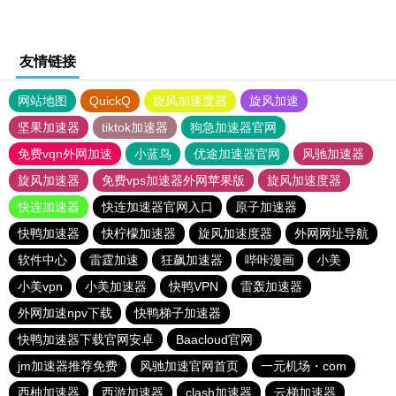
友情链接
网站地图
QuickQ
旋风加速度器
旋风加速
坚果加速器
tiktok加速器
狗急加速器官网
免费vqn外网加速
小蓝鸟
优途加速器官网
风驰加速器
旋风加速器
免费vps加速器外网苹果版
旋风加速度器
快连加速器
快连加速器官网入口
原子加速器
快鸭加速器
快柠檬加速器
旋风加速度器
外网网址导航
软件中心
雷霆加速
狂飙加速器
哔咔漫画
小美
小美vpn
小美加速器
快鸭VPN
雷轰加速器
外网加速npv下载
快鸭梯子加速器
快鸭加速器下载官网安卓
Baacloud官网
jm加速器推荐免费
风驰加速官网首页
一元机场・com
西柚加速器
西游加速器
clash加速器
云梯加速器