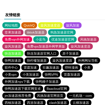
友情链接
网站地图
QuickQ
旋风加速度器
旋风加速
坚果加速器
tiktok加速器
狗急加速器官网
免费vqn外网加速
小蓝鸟
优途加速器官网
风驰加速器
旋风加速器
免费vps加速器外网苹果版
旋风加速度器
快连加速器
快连加速器官网入口
原子加速器
快鸭加速器
快柠檬加速器
旋风加速度器
外网网址导航
软件中心
雷霆加速
狂飙加速器
哔咔漫画
小美
小美vpn
小美加速器
快鸭VPN
雷轰加速器
外网加速npv下载
快鸭梯子加速器
快鸭加速器下载官网安卓
Baacloud官网
jm加速器推荐免费
风驰加速官网首页
一元机场・com
西柚加速器
西游加速器
clash加速器
云梯加速器