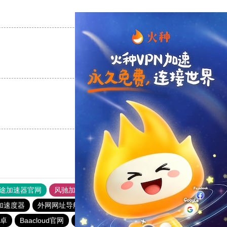
支持
[0]
反对
[0]
支持
[0]
反对
[0]
支持
[0]
反对
[0]
途加速器官网
风驰加速器
旋风加速器
加速度器
外网网址导航
软件中心
雷霆加速
狂飙加速器
卓
Baacloud官网
jm加速器推荐免费
风驰加速官网首页